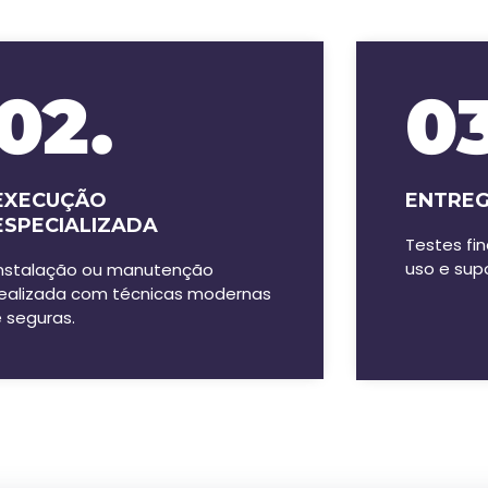
02.
03
EXECUÇÃO
ENTREG
ESPECIALIZADA
Testes fin
uso e sup
Instalação ou manutenção
realizada com técnicas modernas
 seguras.