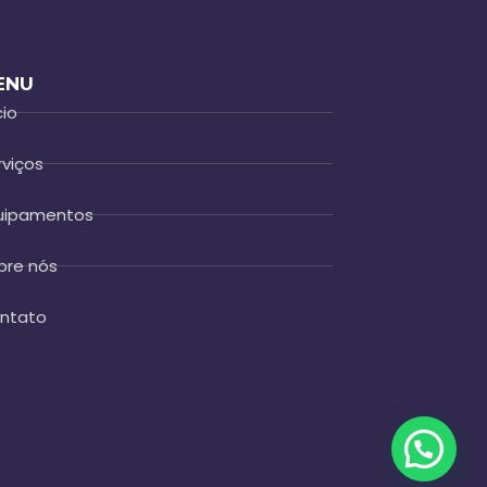
ENU
cio
rviços
uipamentos
bre nós
ntato