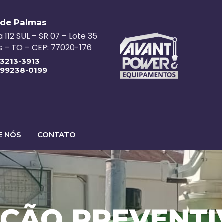
de Palmas
 112 SUL – SR 07 – Lote 35
 – TO – CEP: 77020-176
 3213-3913
 99238-0199
E NÓS
CONTATO
ÇÃO PREVENTI